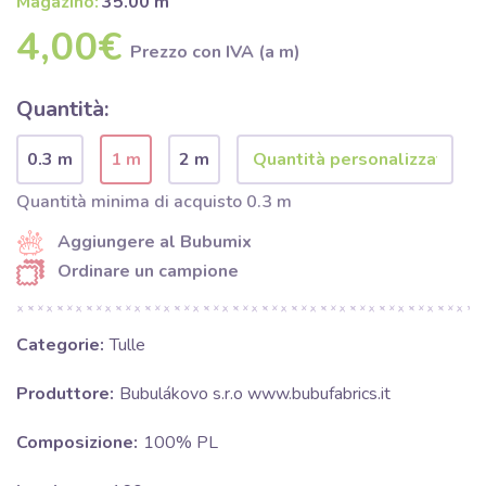
Magazino:
35.00 m
4,00€
Prezzo con IVA (a m)
Quantità:
0.3 m
1 m
2 m
Quantità minima di acquisto 0.3 m
Aggiungere al Bubumix
Ordinare un campione
Categorie:
Tulle
Produttore:
Bubulákovo s.r.o www.bubufabrics.it
Composizione:
100% PL