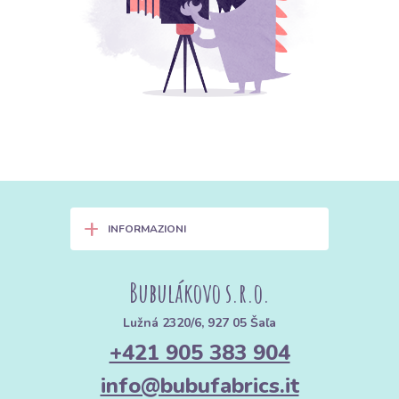
+
INFORMAZIONI
Bubulákovo s.r.o.
Lužná 2320/6, 927 05 Šaľa
+421 905 383 904
info@bubufabrics.it