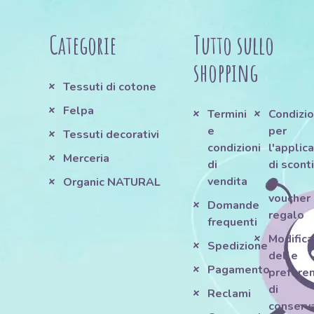
Categorie
Tutto sullo
shopping
Tessuti di cotone
Felpa
Termini
Condizio
e
per
Tessuti decorativi
condizioni
l'applic
Merceria
di
di scont
vendita
e
Organic NATURAL
voucher
Domande
regalo
frequenti
Modifica
Spedizione
delle
Pagamento
prefere
di
Reclami
conserv