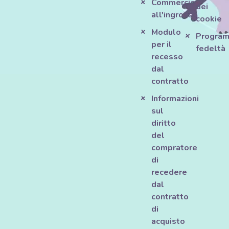
Commercio
dei
all'ingrosso
cookie
Modulo
Progra
per il
fedeltà
recesso
dal
contratto
Informazioni
sul
diritto
del
compratore
di
recedere
dal
contratto
di
acquisto