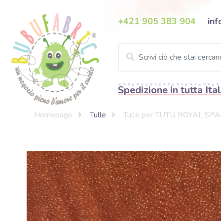
+421 905 383 904
inf
Spedizione in tutta Ital
Homepage
Tulle
Tulle per TUTU ROYAL SPA