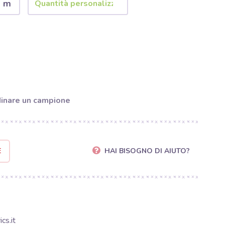
2 m
inare un campione
E
HAI BISOGNO DI AIUTO?
cs.it