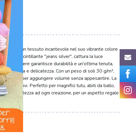
 silver, un tessuto incantevole nel suo vibrante colore
 effetto scintillante "jeans silver", cattura la luce
0% poliestere garantisce durabilità e un'ottima tenuta,
no struttura e delicatezza. Con un peso di soli 30 g/m²,
eo, ideale per aggiungere volume senza appesantire. La
tti creativi. Perfetto per magnifici tutu, abiti da ballo,
ia e raffinatezza ad ogni creazione, per un aspetto regale