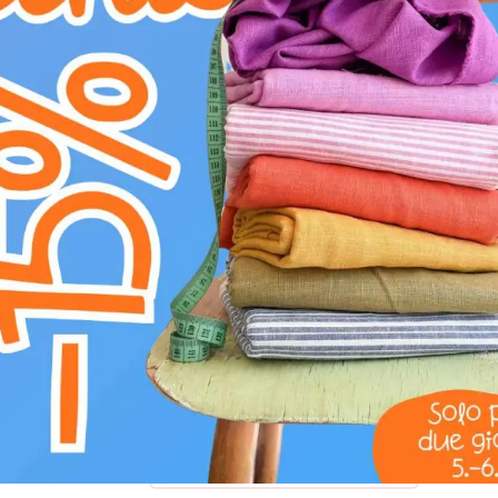
A
Non usare ammorbidente
c
Lavaggio a mano
Scopri il Tulle per TUTU ROYAL SPARKLE jeans
blu. Questo tulle, caratterizzato da un esclusivo
creando riflessi unici. La sua composizione 10
rendendolo perfetto per creazioni che richiedo
questo tulle è eccezionalmente leggero e aer
larghezza di 160 cm lo rende versatile per proge
costumi, veli e decorazioni eleganti. Dona mag
e spettacolare.
UTILIZZO CONSIGLIATO