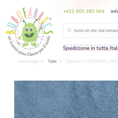
+421 905 383 904
inf
Spedizione in tutta Ital
Homepage
Tulle
Tulle per TUTU ROYAL SPAR