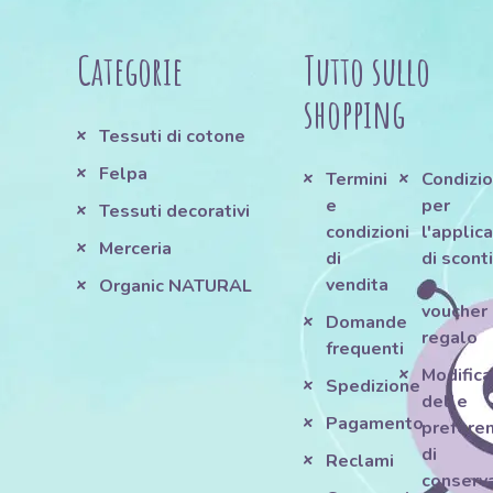
Categorie
Tutto sullo
shopping
Tessuti di cotone
Felpa
Termini
Condizio
e
per
Tessuti decorativi
condizioni
l'applic
Merceria
di
di scont
vendita
e
Organic NATURAL
voucher
Domande
regalo
frequenti
Modifica
Spedizione
delle
Pagamento
prefere
di
Reclami
conserv