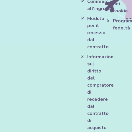
Commercio
dei
all'ingrosso
cookie
Modulo
Progra
per il
fedeltà
recesso
dal
contratto
Informazioni
sul
diritto
del
compratore
di
recedere
dal
contratto
di
acquisto