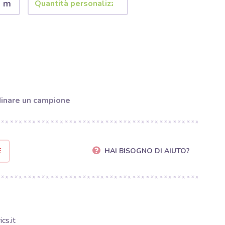
2 m
inare un campione
E
HAI BISOGNO DI AIUTO?
cs.it