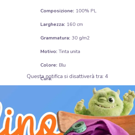
Composizione:
100% PL
Larghezza:
160 cm
Grammatura:
30 g/m2
Motivo:
Tinta unita
Colore:
Blu
Questa notifica si disattiverà tra:
3
Cura:
U
Non asciugare in asciugatrice
D
Stirare a bassa temperatura (110°C)
L
Pulizia chimica professionale