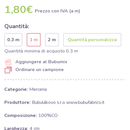
1,80€
Prezzo con IVA (a m)
Quantità:
0.3 m
1 m
2 m
Quantità minima di acquisto 0.3 m
Aggiungere al Bubumix
Ordinare un campione
Categorie:
Merceria
Produttore:
Bubulákovo s.r.o www.bubufabrics.it
Composizione:
100%CO
Larghezza:
4 cm