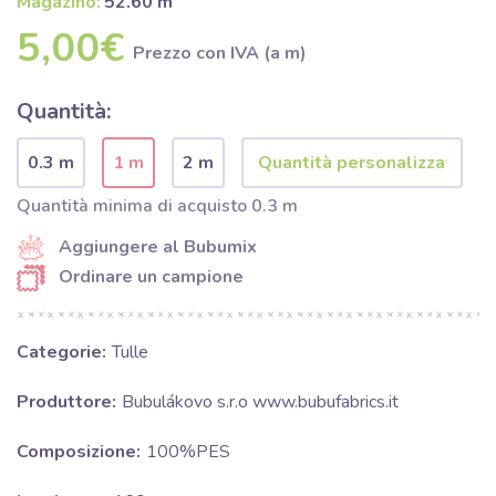
Magazino:
52.60 m
5,00€
Prezzo con IVA (a m)
Quantità:
0.3 m
1 m
2 m
Quantità minima di acquisto 0.3 m
Aggiungere al Bubumix
Ordinare un campione
Categorie:
Tulle
Produttore:
Bubulákovo s.r.o www.bubufabrics.it
Composizione:
100%PES