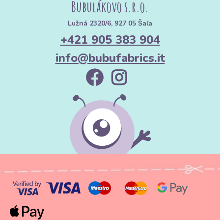
Bubulákovo s.r.o.
Lužná 2320/6, 927 05 Šaľa
+421 905 383 904
info@bubufabrics.it