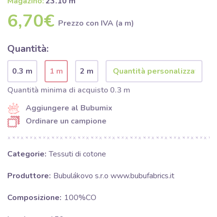
Magazino:
23.10 m
6,70€
Prezzo con IVA (a m)
Quantità:
0.3 m
1 m
2 m
Quantità minima di acquisto 0.3 m
Aggiungere al Bubumix
Ordinare un campione
Categorie:
Tessuti di cotone
Produttore:
Bubulákovo s.r.o www.bubufabrics.it
Composizione:
100%CO