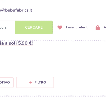
o@bubufabrics.it
CERCARE
I miei preferiti
A
ia a soli 5,90 €!
OTIVO
FILTRO