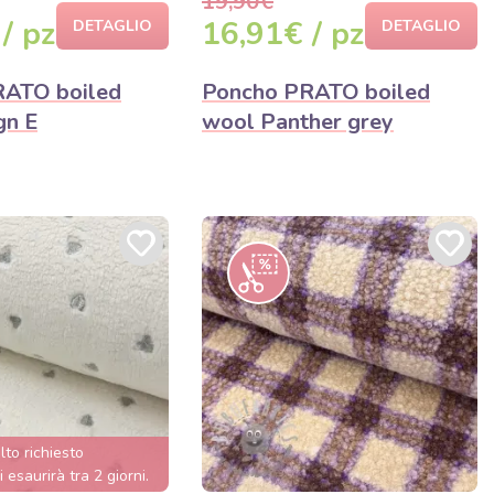
19,90€
/ pz
16,91€ / pz
DETAGLIO
DETAGLIO
RATO boiled
Poncho PRATO boiled
gn E
wool Panther grey
lto richiesto
i esaurirà tra 2 giorni.