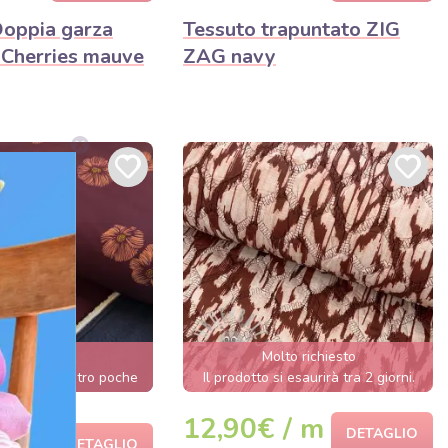
oppia garza
Tessuto trapuntato ZIG
Cherries mauve
ZAG navy
lto richiesto
Molto richiesto
si esaurirà entro poche
Il prodotto si esaurirà tra 2 giorni.
ore.
12,90€ / m
DETAGLIO
DETAGLIO