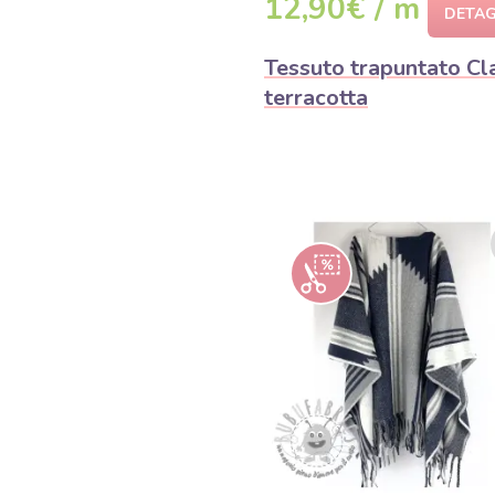
12,90€ / m
DETAG
Tessuto trapuntato Cl
terracotta