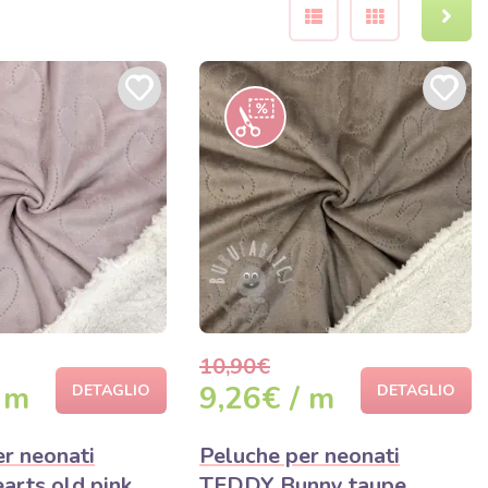
10,90€
 m
9,26€ / m
DETAGLIO
DETAGLIO
r neonati
Peluche per neonati
rts old pink
TEDDY Bunny taupe