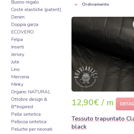
Buono regalo
Ordinamento
Coste elastiche (patent)
Denim
Doppia garza
ECOVERO
Felpa
Inserti
Jersey
Jute
Lino
Merceria
Minky
Organic NATURAL
Ottobre design &
12,90€ / m
DETAG
B*Inspired
Pelle sintetica
Tessuto trapuntato Cl
Pelliccia sintetica
black
Peluche per neonati