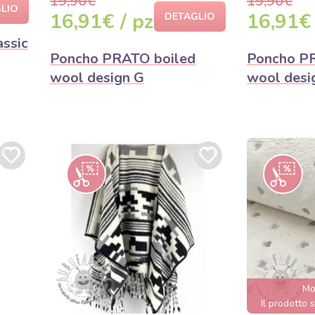
19,90€
19,90€
LIO
16,91€ / pz
16,91€ 
DETAGLIO
assic
Poncho PRATO boiled
Poncho P
wool design G
wool desi
Mo
Il prodotto s