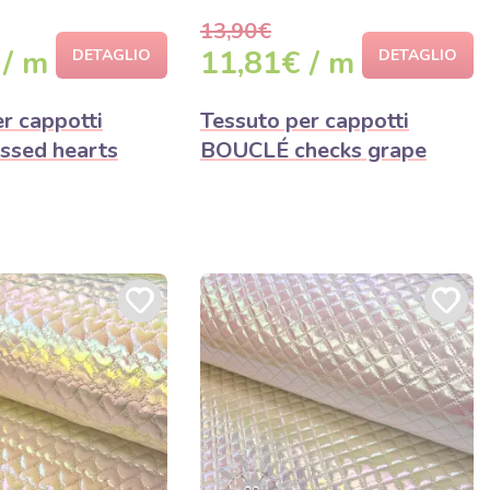
13,90€
 / m
11,81€ / m
DETAGLIO
DETAGLIO
r cappotti
Tessuto per cappotti
ssed hearts
BOUCLÉ checks grape