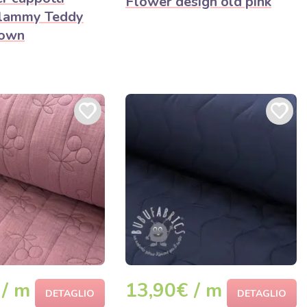
Flower design old pink
Glammy Teddy
own
 / m
13,90€ / m
DETAGLIO
DETAGLIO