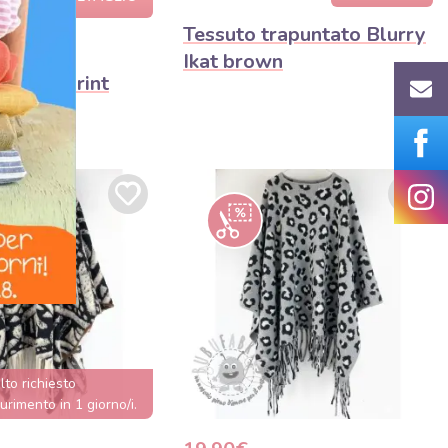
 m
Tessuto trapuntato Blurry
 Flowers
Ikat brown
digital print
lto richiesto
urimento in 1 giorno/i.