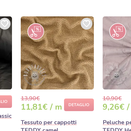
13,90€
10,90€
LIO
11,81€ / m
9,26€ /
DETAGLIO
assic
Tessuto per cappotti
Peluche pe
TEDDY camel
TEDDY Hea