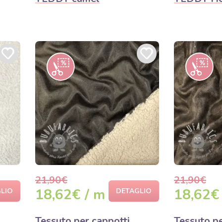
21,90€
21,90€
18,62€ / m
18,62€
LIO
DETAGLIO
Tessuto per cappotti
Tessuto pe