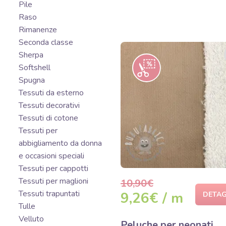
Pile
Raso
Rimanenze
Seconda classe
Sherpa
Softshell
Spugna
Tessuti da esterno
Tessuti decorativi
Tessuti di cotone
Tessuti per
abbigliamento da donna
e occasioni speciali
Tessuti per cappotti
Tessuti per maglioni
10,90€
Tessuti trapuntati
9,26€ / m
DETAG
Tulle
Velluto
Peluche per neonati