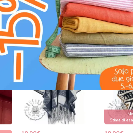
5,90€ /
G
Tessuto trapuntato ZIG
Softshell
ZAG black
aubergine 
Mo
Stima di esa