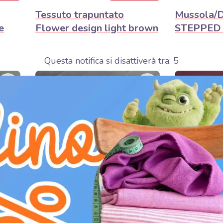
Tessuto trapuntato
Mussola/D
e
Flower design light brown
STEPPED 
Questa notifica si disattiverà tra:
3
Mo
orni.
Il prodotto 
11,90€
13,90€ / m
LIO
DETAGLIO