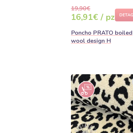
19,90€
16,91€ / pz
DETAG
Poncho PRATO boiled
wool design H