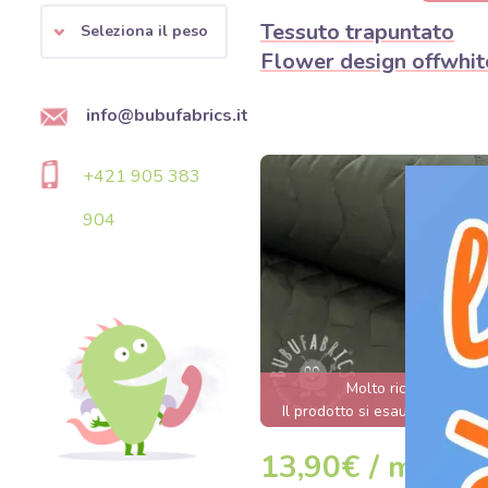
Tessuto trapuntato
Seleziona il peso
Flower design offwhit
info@bubufabrics.it
+421 905 383
904
Molto richiesto
Il prodotto si esaurirà tra 2 gi
13,90€ / m
DETAG