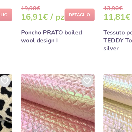
19,90€
13,90€
16,91€ / pz
11,81€
LIO
DETAGLIO
Poncho PRATO boiled
Tessuto pe
wool design I
TEDDY To
silver