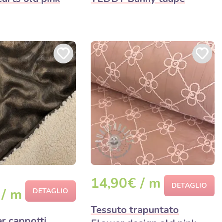
14,90€ / m
DETAGLIO
 / m
DETAGLIO
Tessuto trapuntato
r cappotti