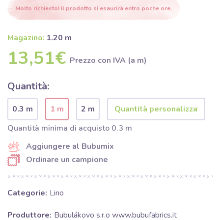
Molto richiesto! Il prodotto si esaurirà entro poche ore.
Magazino:
1.20 m
13,51€
Prezzo con IVA (a m)
Quantità:
0.3 m
1 m
2 m
Quantità minima di acquisto 0.3 m
Aggiungere al Bubumix
Ordinare un campione
Categorie:
Lino
Produttore:
Bubulákovo s.r.o www.bubufabrics.it