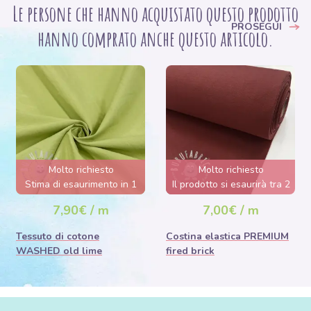
Le persone che hanno acquistato questo prodotto
PROSEGUI
hanno comprato anche questo articolo.
Molto richiesto
Molto richiesto
Stima di esaurimento in 1
Il prodotto si esaurirà tra 2
giorno/i.
giorni.
7,90€ / m
7,00€ / m
Tessuto di cotone
Costina elastica PREMIUM
WASHED old lime
fired brick