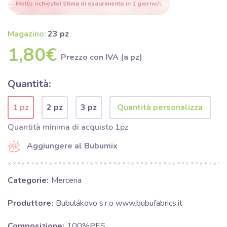
Molto richiesto! Stima di esaurimento in 1 giorno/i.
Magazino:
23 pz
1,80€
Prezzo con IVA (a pz)
Quantità:
1 pz
2 pz
3 pz
Quantità minima di acquisto 1pz
Aggiungere al Bubumix
Categorie:
Merceria
Produttore:
Bubulákovo s.r.o www.bubufabrics.it
Composizione:
100%PES