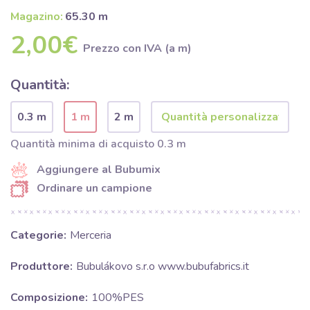
Magazino:
65.30 m
2,00€
Prezzo con IVA (a m)
Quantità:
0.3 m
1 m
2 m
Quantità minima di acquisto 0.3 m
Aggiungere al Bubumix
Ordinare un campione
Categorie:
Merceria
Produttore:
Bubulákovo s.r.o www.bubufabrics.it
Composizione:
100%PES