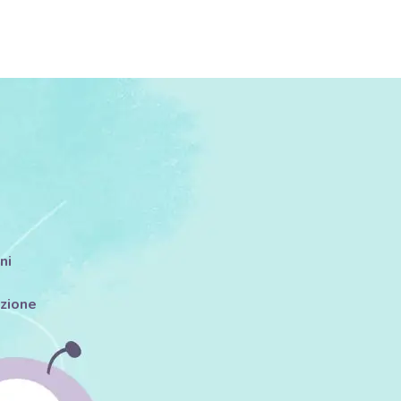
ni
azione
i