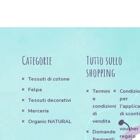
Categorie
Tutto sullo
shopping
Tessuti di cotone
Felpa
Termini
Condizio
e
per
Tessuti decorativi
condizioni
l'applic
Merceria
di
di scont
vendita
e
Organic NATURAL
voucher
Domande
regalo
frequenti