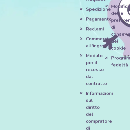
Modifica
Spedizione
delle
Pagamento
prefere
di
Reclami
conserv
Commercio
dei
all'ingrosso
cookie
Modulo
Progra
per il
fedeltà
recesso
dal
contratto
Informazioni
sul
diritto
del
compratore
di