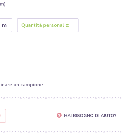
 m)
2 m
inare un campione
E
HAI BISOGNO DI AIUTO?