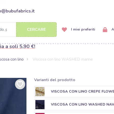
o@bubufabrics.it
CERCARE
I miei preferiti
A
ia a soli 5,90 €!
scosa con lino
Viscosa con lino WASHED marine
Varianti del prodotto
VISCOSA CON LINO CREPE FLOWE
VISCOSA CON LINO WASHED NA