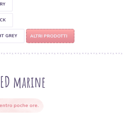
RY
ACK
HT GREY
ALTRI PRODOTTI
HED marine
 entro poche ore.