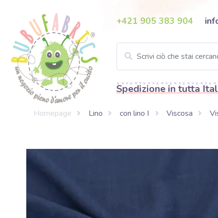
+421 905 383 904
inf
Spedizione in tutta Ital
Homepage
Lino
con lino I
Viscosa
Vi