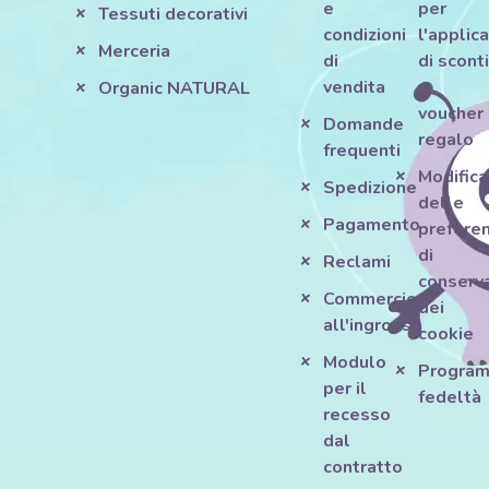
e
per
Tessuti decorativi
condizioni
l'applic
Merceria
di
di scont
vendita
e
Organic NATURAL
voucher
Domande
regalo
frequenti
Modifica
Spedizione
delle
Pagamento
prefere
di
Reclami
conserv
Commercio
dei
all'ingrosso
cookie
Modulo
Progra
per il
fedeltà
recesso
dal
contratto