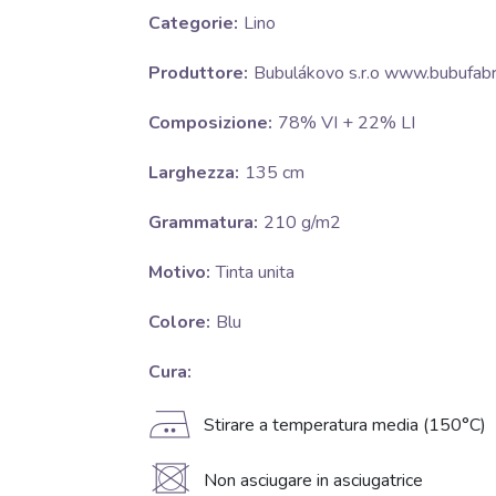
Categorie:
Lino
Produttore:
Bubulákovo s.r.o www.bubufabri
Composizione:
78% VI + 22% LI
Larghezza:
135 cm
Grammatura:
210 g/m2
Motivo:
Tinta unita
Colore:
Blu
Cura:
E
Stirare a temperatura media (150°C)
U
Non asciugare in asciugatrice