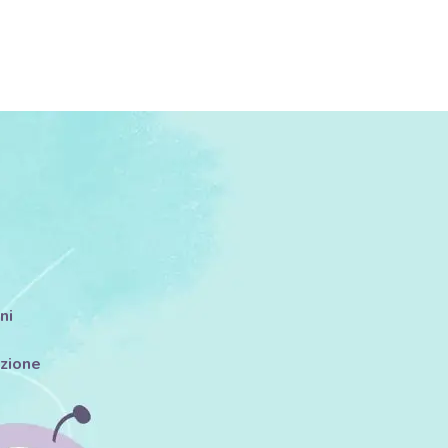
ni
azione
i