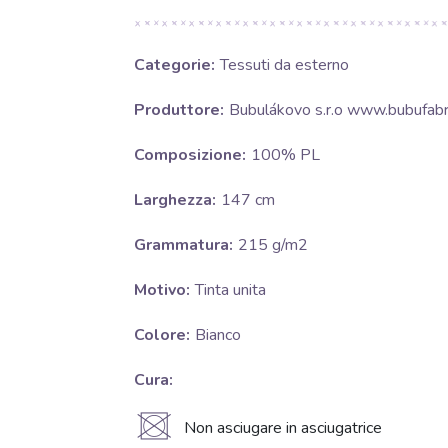
Categorie:
Tessuti da esterno
Produttore:
Bubulákovo s.r.o www.bubufabri
Composizione:
100% PL
Larghezza:
147 cm
Grammatura:
215 g/m2
Motivo:
Tinta unita
Colore:
Bianco
Cura:
U
Non asciugare in asciugatrice