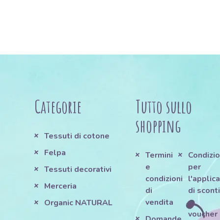
Categorie
Tutto sullo
shopping
Tessuti di cotone
Felpa
Termini
Condizio
e
per
Tessuti decorativi
condizioni
l'applic
Merceria
di
di scont
vendita
e
Organic NATURAL
voucher
Domande