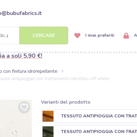
o@bubufabrics.it
CERCARE
I miei preferiti
A
ia a soli 5,90 €!
 con finitura idrorepellente
suto antipioggia con trattamento idrofobo off white
Varianti del prodotto
TESSUTO ANTIPIOGGIA CON TRA
TESSUTO ANTIPIOGGIA CON TRA