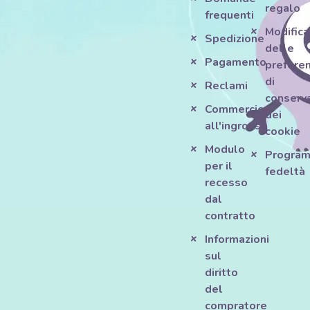
regalo
frequenti
Modifica
Spedizione
delle
Pagamento
prefere
di
Reclami
conserv
Commercio
dei
all'ingrosso
cookie
Modulo
Progra
per il
fedeltà
recesso
dal
contratto
Informazioni
sul
diritto
del
compratore