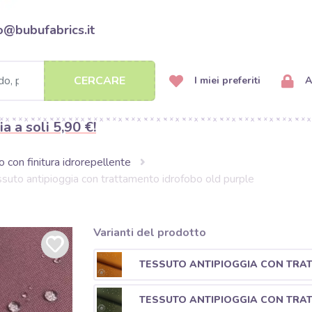
o@bubufabrics.it
CERCARE
I miei preferiti
A
ia a soli 5,90 €!
 con finitura idrorepellente
suto antipioggia con trattamento idrofobo old purple
Varianti del prodotto
TESSUTO ANTIPIOGGIA CON TRA
TESSUTO ANTIPIOGGIA CON TRA