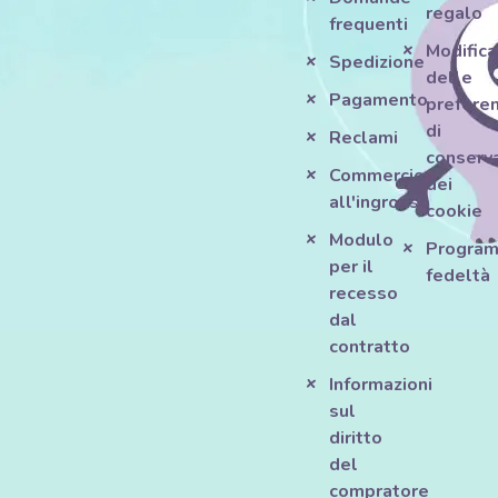
regalo
frequenti
Modifica
Spedizione
delle
Pagamento
prefere
di
Reclami
conserv
Commercio
dei
all'ingrosso
cookie
Modulo
Progra
per il
fedeltà
recesso
dal
contratto
Informazioni
sul
diritto
del
compratore