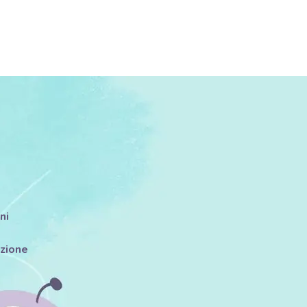
ni
azione
i