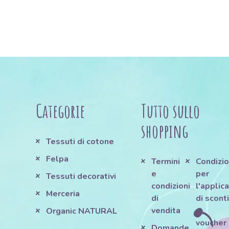
Categorie
Tutto sullo
shopping
Tessuti di cotone
Felpa
Termini
Condizio
e
per
Tessuti decorativi
condizioni
l'applic
Merceria
di
di scont
vendita
e
Organic NATURAL
voucher
Domande