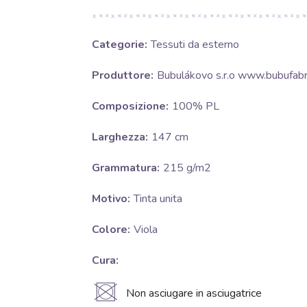
Categorie:
Tessuti da esterno
Produttore:
Bubulákovo s.r.o www.bubufabri
Composizione:
100% PL
Larghezza:
147 cm
Grammatura:
215 g/m2
Motivo:
Tinta unita
Colore:
Viola
Cura:
U
Non asciugare in asciugatrice