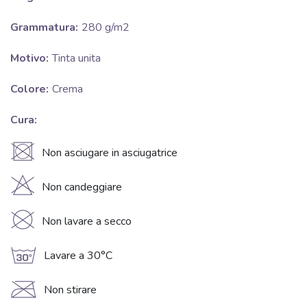
Grammatura:
280 g/m2
Motivo:
Tinta unita
Colore:
Crema
Cura:
U
Non asciugare in asciugatrice
H
Non candeggiare
K
Non lavare a secco
g
Lavare a 30°C
C
Non stirare