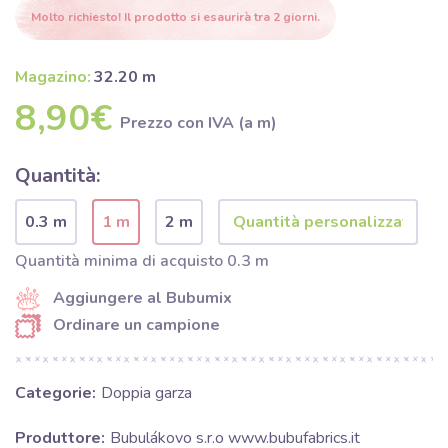
Molto richiesto! Il prodotto si esaurirà tra 2 giorni.
Magazino:
32.20 m
8,90€
Prezzo con IVA (a m)
Quantità:
0.3 m
1 m
2 m
Quantità minima di acquisto 0.3 m
Aggiungere al Bubumix
Ordinare un campione
Categorie:
Doppia garza
Produttore:
Bubulákovo s.r.o www.bubufabrics.it