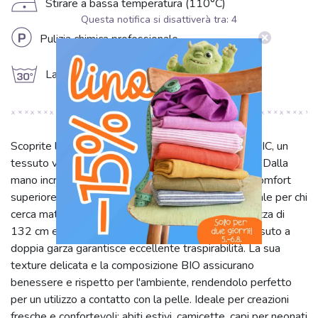
D
Stirare a bassa temperatura (110°C)
Questa notifica si disattiverà tra:
4
L
Pulizia chimica professionale
g
Lavare a 30°C
Scoprite la Mussola/Doppia garza cyclaam ORGANIC, un
tessuto viola tinta unita in 100% Cotone Biologico. Dalla
mano incredibilmente morbida e leggera, offre un comfort
superiore e una delicata sensazione sulla pelle, ideale per chi
cerca materiali naturali e sostenibili. Con una larghezza di
132 cm e una grammatura di 130 g/m², questo tessuto a
doppia garza garantisce eccellente traspirabilità. La sua
texture delicata e la composizione BIO assicurano
benessere e rispetto per l'ambiente, rendendolo perfetto
per un utilizzo a contatto con la pelle. Ideale per creazioni
fresche e confortevoli: abiti estivi, camicette, capi per neonati