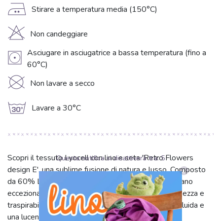
E
Stirare a temperatura media (150°C)
H
Non candeggiare
Asciugare in asciugatrice a bassa temperatura (fino a
V
60°C)
K
Non lavare a secco
g
Lavare a 30°C
Scopri il tessuto Lyocell con lino e seta 'Retro Flowers
Questa notifica si disattiverà tra:
5
design E', una sublime fusione di natura e lusso. Composto
da 60% Lyocell, 20% seta e 20% lino, offre una mano
eccezionalmente morbida e setosa, unita alla freschezza e
traspirabilità del lino. Il Lyocell assicura una caduta fluida e
una lucentezza delicata, mentre la seta aggiunge