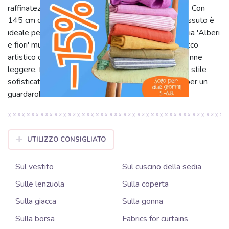
raffinatezza. Leggero, arioso e piacevole sulla pelle. Con
145 cm di larghezza e 110 g/m² di peso, questo tessuto è
ideale per capi primaverili ed estivi. La vivace fantasia 'Alberi
e fiori' multicolore, dal sapore retrò, aggiunge un tocco
artistico distintivo. Perfetto per bluse, abiti fluidi, gonne
leggere, foulard e capi che richiedono comfort e uno stile
sofisticato. Lyocell con lino e seta: la scelta ideale per un
guardaroba fresco e chic.
UTILIZZO CONSIGLIATO
Sul vestito
Sul cuscino della sedia
Sulle lenzuola
Sulla coperta
Sulla giacca
Sulla gonna
Sulla borsa
Fabrics for curtains