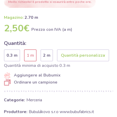
Molto richiesto! Il prodotto si esaurirà entro poche ore.
Magazino:
2.70 m
2,50€
Prezzo con IVA (a m)
Quantità:
0.3 m
1 m
2 m
Quantità minima di acquisto 0.3 m
Aggiungere al Bubumix
Ordinare un campione
Categorie:
Merceria
Produttore:
Bubulákovo s.r.o www.bubufabrics.it