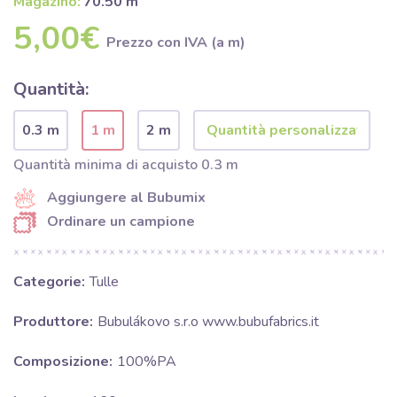
Magazino:
70.50 m
5,00€
Prezzo con IVA (a m)
Quantità:
0.3 m
1 m
2 m
Quantità minima di acquisto 0.3 m
Aggiungere al Bubumix
Ordinare un campione
Categorie:
Tulle
Produttore:
Bubulákovo s.r.o www.bubufabrics.it
Composizione:
100%PA