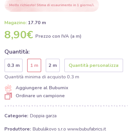
Molto richiesto! Stima di esaurimento in 1 giorno/i.
Magazino:
17.70 m
8,90€
Prezzo con IVA (a m)
Quantità:
0.3 m
1 m
2 m
Quantità minima di acquisto 0.3 m
Aggiungere al Bubumix
Ordinare un campione
Categorie:
Doppia garza
Produttore:
Bubulákovo s.r.o www.bubufabrics.it