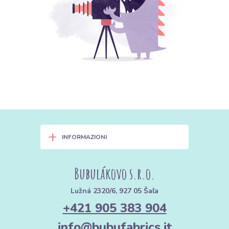
+
INFORMAZIONI
Bubulákovo s.r.o.
Lužná 2320/6, 927 05 Šaľa
+421 905 383 904
info@bubufabrics.it