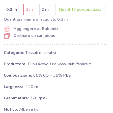
0.3 m
1 m
2 m
Quantità minima di acquisto 0.3 m
Aggiungere al Bubumix
Ordinare un campione
Categorie:
Tessuti decorativi
Produttore:
Bubulákovo s.r.o www.bubufabrics.it
Composizione:
65% CO + 35% PES
Larghezza:
140 cm
Grammatura:
370 g/m2
Motivo:
Alberi e fiori