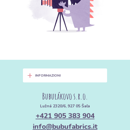
+
INFORMAZIONI
Bubulákovo s.r.o.
Lužná 2320/6, 927 05 Šaľa
+421 905 383 904
info@bubufabrics.it