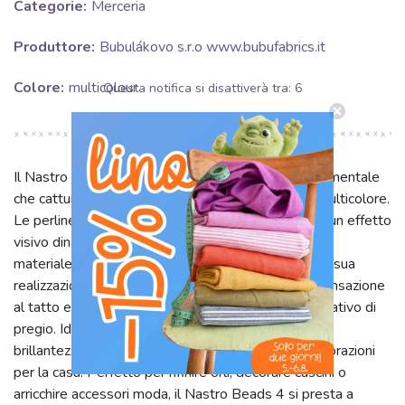
Categorie:
Merceria
Produttore:
Bubulákovo s.r.o www.bubufabrics.it
Colore:
multicolour
Questa notifica si disattiverà tra:
5
Il Nastro Beads 4 (SKU 31689) è un tessuto ornamentale
che cattura lo sguardo con la sua vivace estetica multicolore.
Le perline sono sapientemente integrate, creando un effetto
visivo dinamico e affascinante. Benché i dettagli su
materiale, larghezza o peso non siano specificati, la sua
realizzazione è pensata per offrire una piacevole sensazione
al tatto e durabilità, rendendolo un elemento decorativo di
pregio. Ideale per aggiungere un tocco di colore e
brillantezza a capi d'abbigliamento, accessori o decorazioni
per la casa. Perfetto per rifinire orli, decorare cuscini o
arricchire accessori moda, il Nastro Beads 4 si presta a