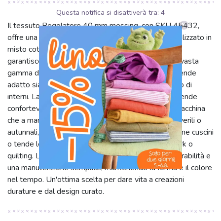
Questa notifica si disattiverà tra:
4
Il tessuto Regolatore 40 mm messing, con SKU 45432,
offre una qualità versatile e un tocco piacevole. Realizzato in
misto cotone di media pesantezza (circa 200 g/m²),
garantisce resistenza e morbidezza, ideale per una vasta
gamma di progetti. La sua larghezza di 140 cm lo rende
adatto sia per l'abbigliamento che per l'arredamento di
interni. La texture equilibrata di questo tessuto lo rende
confortevole sulla pelle e facile da lavorare, sia a macchina
che a mano. Perfetto per la creazione di abiti primaverili o
autunnali, borse, accessori decorativi per la casa come cuscini
o tende leggere, e persino per progetti di patchwork o
quilting. La sua struttura permette una buona traspirabilità e
una manutenzione semplice, mantenendo la forma e il colore
nel tempo. Un'ottima scelta per dare vita a creazioni
durature e dal design curato.