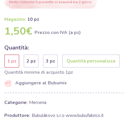
Molto richiesto! Il prodotto si esaurirà tra 2 giorni.
Magazino:
10 pz
1,50€
Prezzo con IVA (a pz)
Quantità:
1 pz
2 pz
3 pz
Quantità minima di acquisto 1pz
Aggiungere al Bubumix
Categorie:
Merceria
Produttore:
Bubulákovo s.r.o www.bubufabrics.it