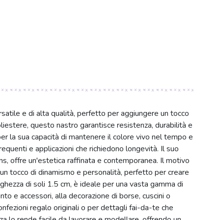
satile e di alta qualità, perfetto per aggiungere un tocco
oliestere, questo nastro garantisce resistenza, durabilità e
per la sua capacità di mantenere il colore vivo nel tempo e
requenti e applicazioni che richiedono longevità. Il suo
ans, offre un'estetica raffinata e contemporanea. Il motivo
 un tocco di dinamismo e personalità, perfetto per creare
arghezza di soli 1.5 cm, è ideale per una vasta gamma di
mento e accessori, alla decorazione di borse, cuscini o
nfezioni regalo originali o per dettagli fai-da-te che
nza lo rende facile da lavorare e modellare, offrendo un