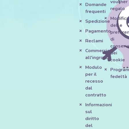
voucher
Domande
regalo
frequenti
Modifica
Spedizione
delle
Pagamento
prefere
di
Reclami
conserv
Commercio
dei
all'ingrosso
cookie
Modulo
Progra
per il
fedeltà
recesso
dal
contratto
Informazioni
sul
diritto
del