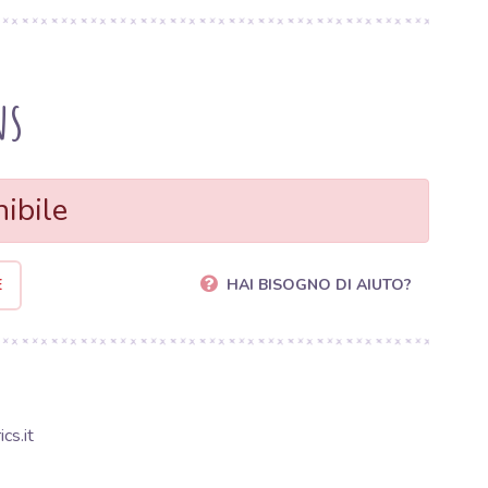
ns
ibile
E
HAI BISOGNO DI AIUTO?
cs.it