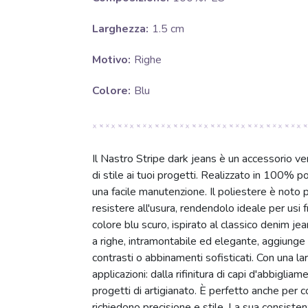
Larghezza:
1.5 cm
Motivo:
Righe
Colore:
Blu
Il Nastro Stripe dark jeans è un accessorio ver
di stile ai tuoi progetti. Realizzato in 100% p
una facile manutenzione. Il poliestere è noto 
resistere all'usura, rendendolo ideale per usi f
colore blu scuro, ispirato al classico denim je
a righe, intramontabile ed elegante, aggiunge
contrasti o abbinamenti sofisticati. Con una l
applicazioni: dalla rifinitura di capi d'abbiglia
progetti di artigianato. È perfetto anche per co
richiedono precisione e stile. La sua consiste