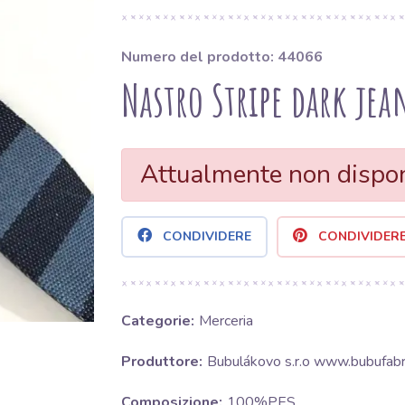
Numero del prodotto: 44066
Nastro Stripe dark jea
Attualmente non dispon
CONDIVIDERE
CONDIVIDER
Categorie:
Merceria
Produttore:
Bubulákovo s.r.o www.bubufabri
Composizione:
100%PES