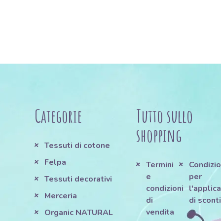
Categorie
Tutto sullo
shopping
Tessuti di cotone
Felpa
Termini
Condizio
e
per
Tessuti decorativi
condizioni
l'applic
Merceria
di
di scont
vendita
e
Organic NATURAL