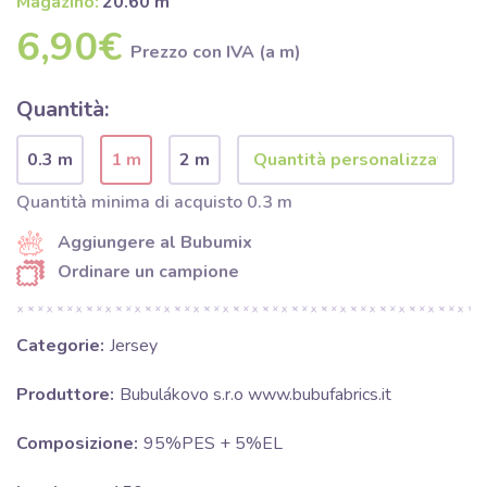
Magazino:
20.60 m
6,90€
Prezzo con IVA (a m)
Quantità:
0.3 m
1 m
2 m
Quantità minima di acquisto 0.3 m
Aggiungere al Bubumix
Ordinare un campione
Categorie:
Jersey
Produttore:
Bubulákovo s.r.o www.bubufabrics.it
Composizione:
95%PES + 5%EL