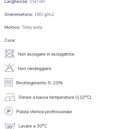
Larghezza:
150 cm
Grammatura:
180 g/m2
Motivo:
Tinta unita
Cura:
U
Non asciugare in asciugatrice
H
Non candeggiare
A
Restringimento 5-10%
D
Stirare a bassa temperatura (110°C)
L
Pulizia chimica professionale
g
Lavare a 30°C