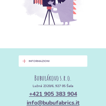
+
INFORMAZIONI
Bubulákovo s.r.o.
Lužná 2320/6, 927 05 Šaľa
+421 905 383 904
info@bubufabrics.it