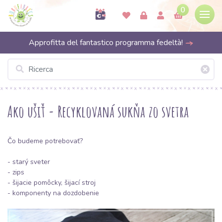
0
Approfitta del fantastico programma fedeltà!
Ako ušiť - Recyklovaná sukňa zo svetra
Čo budeme potrebovať?
- starý sveter
-
zips
- šijacie pomôcky, šijací stroj
- komponenty na dozdobenie