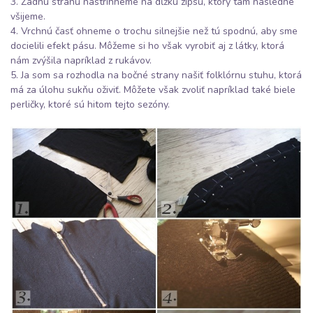
3. Zadnú stranu nastrihneme na dĺžku zipsu, ktorý tam následne
všijeme.
4. Vrchnú časť ohneme o trochu silnejšie než tú spodnú, aby sme
docielili efekt pásu. Môžeme si ho však vyrobiť aj z látky, ktorá
nám zvýšila napríklad z rukávov.
5. Ja som sa rozhodla na bočné strany našiť folklórnu stuhu, ktorá
má za úlohu sukňu oživiť. Môžete však zvoliť napríklad také biele
perličky, ktoré sú hitom tejto sezóny.