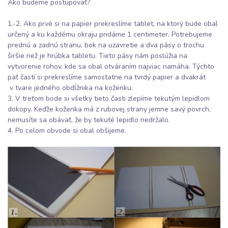
Ako budeme postupovať?
1.-2. Ako prvé si na papier prekreslíme tablet, na ktorý bude obal
určený a ku každému okraju pridáme 1 centimeter. Potrebujeme
prednú a zadnú stranu, bok na uzavretie a dva pásy o trochu
širšie než je hrúbka tabletu. Tieto pásy nám poslúžia na
vytvorenie rohov, kde sa obal otváraním najviac namáha. Týchto
päť častí si prekreslíme samostatne na tvrdý papier a dvakrát
v tvare jedného obdĺžnika na koženku.
3. V treťom bode si všetky tieto časti zlepíme tekutým lepidlom
dokopy. Keďže koženka má z rubovej strany jemne savý povrch,
nemusíte sa obávať, že by tekuté lepidlo nedržalo.
4. Po celom obvode si obal obšijeme.