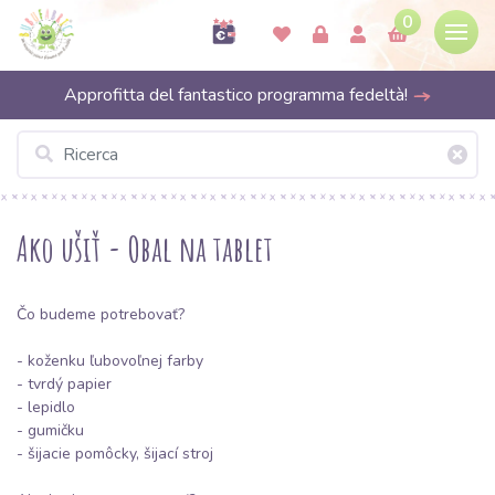
0
Approfitta del fantastico programma fedeltà!
Ako ušiť - Obal na tablet
Čo budeme potrebovať?
-
koženku
ľubovoľnej farby
- tvrdý papier
- lepidlo
- gumičku
-
šijacie pomôcky
, šijací stroj