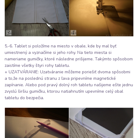
5.-6. Tablet si položíme na miesto v obale, kde by mal byť
umiestnený a vyznačíme si jeho rohy. Na tieto miesta si
nameriame gumičky, ktoré následne prišijeme. Takýmto spôsobom
zaistíme všetky štyri rohy tabletu.
+ UZATVÁRANIE: Uzatváranie môžeme poriešiť dvoma spôsobmi
a to,že na poslednú stranu z ľava pripevníme magnetické
zapínanie. Alebo pod pravý dolný roh tabletu našijeme ešte jednu
zvyslú širšiu gumičku, ktorou natiahnutím upevníme celý obal
tabletu do bezpečia.