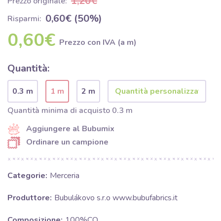
1,20€
Prezzo originale:
0,60€ (50%)
Risparmi:
0,60€
Prezzo con IVA (a m)
Quantità:
0.3 m
1 m
2 m
Quantità minima di acquisto 0.3 m
Aggiungere al Bubumix
Ordinare un campione
Categorie:
Merceria
Produttore:
Bubulákovo s.r.o www.bubufabrics.it
Composizione:
100%CO