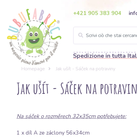
+421 905 383 904
inf
Spedizione in tutta Ital
Homepage
Jak ušít - Sáček na potraviny
Jak ušít - Sáček na potravi
Na sáček o rozměrech 32x35cm potřebujete:
1 x díl A ze záclony 56x34cm