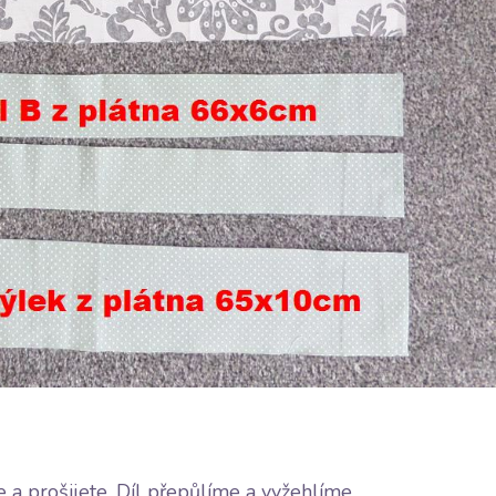
e a prošijete. Díl přepůlíme a vyžehlíme