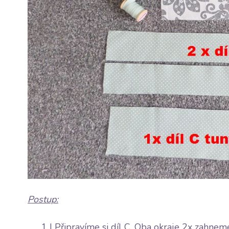
Postup:
1 | Připravíme si díl C. Oba okraje 2x zahnem