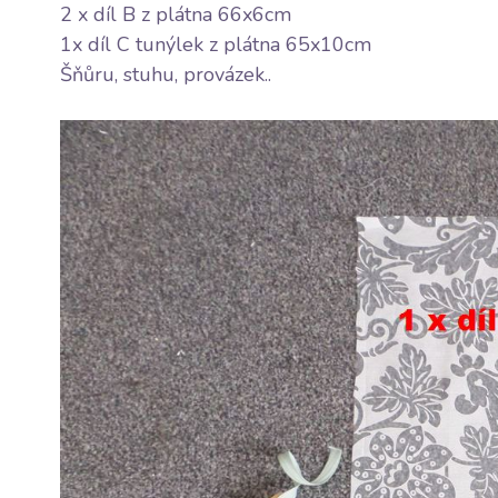
2 x díl B z
plátna
66x6cm
1x díl C tunýlek z
plátna
65x10cm
Šňůru, stuhu, provázek..