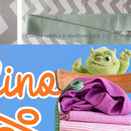
Questa notifica si disattiverà tra:
3
šijeme. Šev pak přežehlíme na jednu stranu.