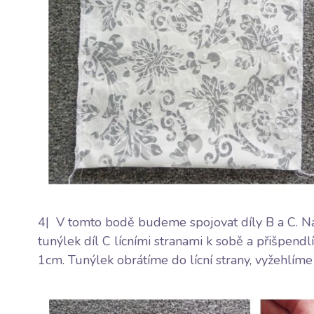
4| V tomto bodě budeme spojovat díly B a C. Na 
tunýlek díl C lícními stranami k sobě a přišpend
1cm. Tunýlek obrátíme do lícní strany, vyžehlíme