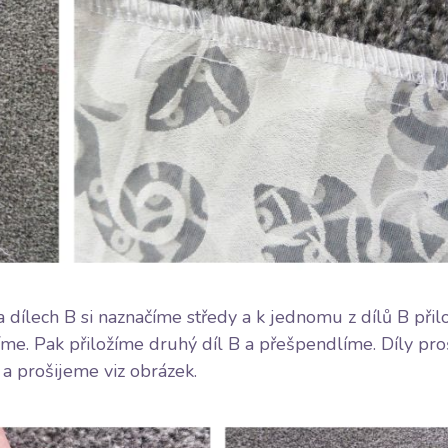
dílech B si naznačíme středy a k jednomu z dílů B přil
líme. Pak přiložíme druhý díl B a přešpendlíme. Díly pr
 a prošijeme viz obrázek.