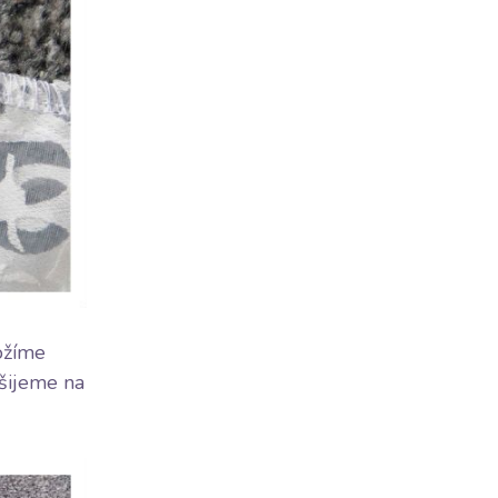
ožíme
ošijeme na