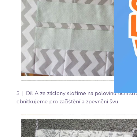
3 | Díl A ze záclony složíme na polovinu lícní st
obnitkujeme pro začištění a zpevnění švu.