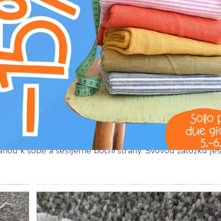
ranou k sobě a sešijeme boční strany. Švovou záložku je