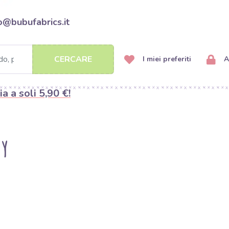
o@bubufabrics.it
CERCARE
I miei preferiti
A
ia a soli 5,90 €!
ny