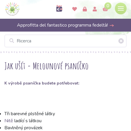
0
Approfitta del fantastico programma fedeltà!
Jak ušít - Melounové psaníčko
K výrobě psaníčka budete potřebovat:
Tři barevné plstěné látky
Nitě
ladící s látkou
Bavlněný provázek