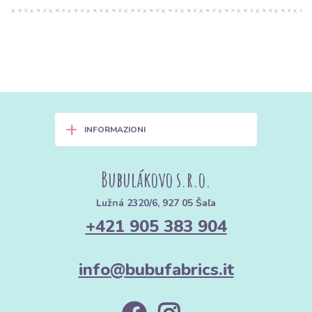
+
INFORMAZIONI
Bubulákovo s.r.o.
Lužná 2320/6, 927 05 Šaľa
+421 905 383 904
info@bubufabrics.it