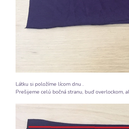
Látku si položíme lícom dnu .
Prešijeme celú bočná stranu, buď overlockom, a