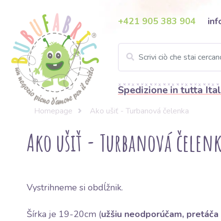
+421 905 383 904
inf
Spedizione in tutta Ital
Homepage
Ako ušiť - Turbanová čelenka
Ako ušiť - Turbanová čelen
Vystrihneme si obdĺžnik.
Šírka je 19-20cm (
užšiu neodporúčam, pretáča 