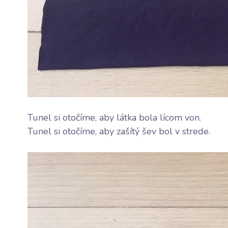
Tunel si otočíme, aby látka bola lícom von.
Tunel si otočíme, aby zašítý šev bol v strede.