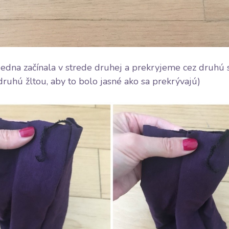
jedna začínala v strede druhej a prekryjeme cez druhú 
ruhú žltou, aby to bolo jasné ako sa prekrývajú)