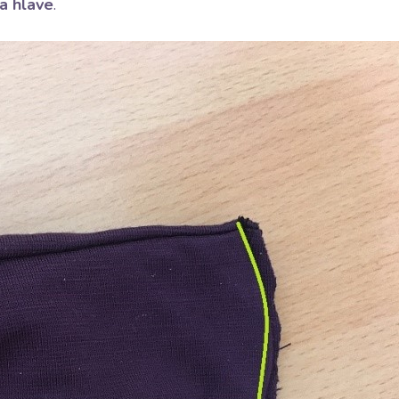
a hlave
.