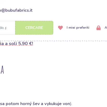
o@bubufabrics.it
CERCARE
I miei preferiti
A
ia a soli 5,90 €!
ka
sa potom horný šev a vykukuje von
).