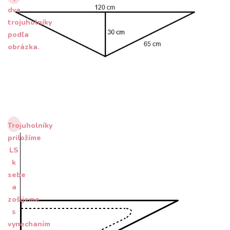
dva
trojuholníky
podľa
obrázka.
Trojuholníky
priložíme
LS
k
sebe
a
zošijeme
s
vynechaním