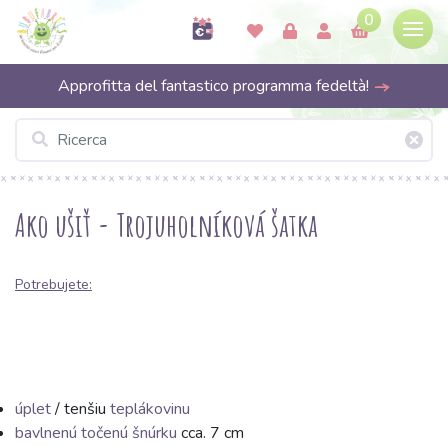
0
Approfitta del fantastico programma fedeltà!
Ako ušiť - Trojuholníková šatka
Potrebujete:
úplet
/ tenšiu
teplákovinu
bavlnenú točenú šnúrku
cca. 7 cm