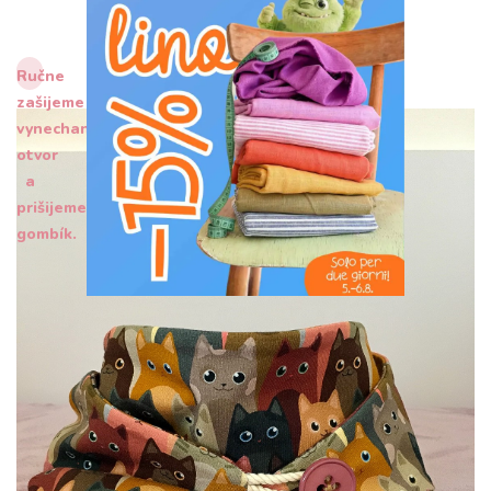
Ručne
zašijeme
vynechaný
otvor
a
prišijeme
gombík.