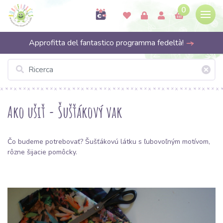
0
Approfitta del fantastico programma fedeltà!
Ako ušiť - Šušťákový vak
Čo budeme potrebovať?
Šušťákovú látku
s ľubovoľným motívom,
rôzne šijacie pomôcky.