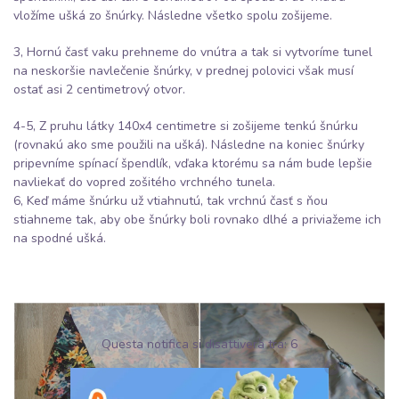
vložíme ušká zo šnúrky. Následne všetko spolu zošijeme.
3, Hornú časť vaku prehneme do vnútra a tak si vytvoríme tunel
na neskoršie navlečenie šnúrky, v prednej polovici však musí
ostať asi 2 centimetrový otvor.
4-5, Z pruhu látky 140x4 centimetre si zošijeme tenkú šnúrku
(rovnakú ako sme použili na ušká). Následne na koniec šnúrky
pripevníme spínací špendlík, vďaka ktorému sa nám bude lepšie
navliekať do vopred zošitého vrchného tunela.
6, Keď máme šnúrku už vtiahnutú, tak vrchnú časť s ňou
stiahneme tak, aby obe šnúrky boli rovnako dlhé a priviažeme ich
na spodné ušká.
Questa notifica si disattiverà tra:
5