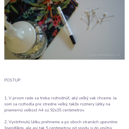
POSTUP:
1, V prvom rade sa treba rozhodnúť, aký veľký vak chceme. Ja
som sa rozhodla pre stredne veľký, takže rozmery látky na
priemernú veľkosť A4 sú 92x35 centimetrov.
2, Vystrihnutú látku prehneme a po oboch stranách upevníme
špendlíkmi, ale asi tak 5 centimetrov od spodu si do vnútra