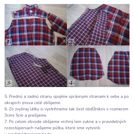
5. Prednú a zadnú stranu spojíme správnymi stranami k sebe a po
okrajoch znova celé obšijeme.
6. Zo zvyšnej látky si vystrihneme tak šesť obdĺžnikov s rozmerom
3cmx 5cm a prešijeme.
7. Po celom obvode obšijeme vrchný lem sukne a v pravidelných
rozostúpeniach našijeme pútka, ktoré sme vytvorili