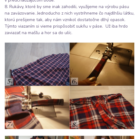
v predchádzajúcom bode.
8. Rukávy, ktoré by sme inak zahodili, využijeme na výrobu pásu
na zaväzovanie. Jednoducho z nich vystrihneme čo najdlhšiu látku,
ktorú prešijeme tak, aby nám vznikol dostatočne dlhý opasok.
Týmto viazaním si vieme prispôsobiť sukňu v páse. Už iba hrdo
zaviazať na mašľu a hor sa do ulíc.