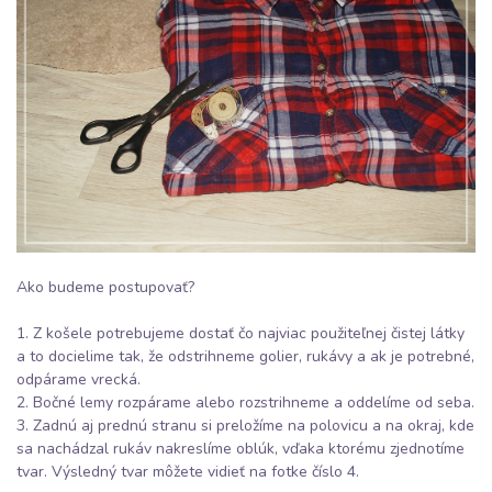
Ako budeme postupovať?
1. Z košele potrebujeme dostať čo najviac použiteľnej čistej látky
a to docielime tak, že odstrihneme golier, rukávy a ak je potrebné,
odpárame vrecká.
2. Bočné lemy rozpárame alebo rozstrihneme a oddelíme od seba.
3. Zadnú aj prednú stranu si preložíme na polovicu a na okraj, kde
sa nachádzal rukáv nakreslíme oblúk, vďaka ktorému zjednotíme
tvar. Výsledný tvar môžete vidieť na fotke číslo 4.