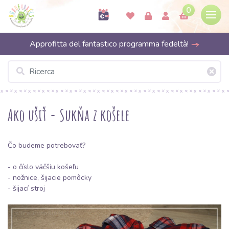
0
Approfitta del fantastico programma fedeltà!
Ako ušiť - Sukňa z košele
Čo budeme potrebovať?
- o číslo väčšiu košeľu
- nožnice,
šijacie pomôcky
- šijací stroj