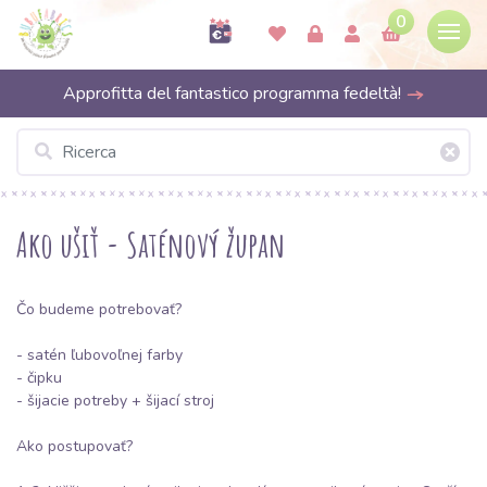
0
Approfitta del fantastico programma fedeltà!
Ako ušiť - Saténový župan
Čo budeme potrebovať?
-
satén
ľubovoľnej farby
-
čipku
- šijacie potreby + šijací stroj
Ako postupovať?