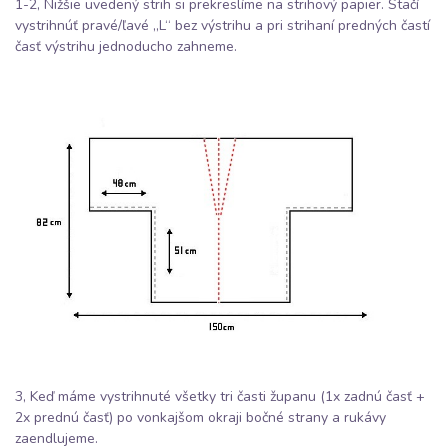
1-2, Nižšie uvedený strih si prekreslíme na strihový papier. Stačí
vystrihnúť pravé/ľavé „L“ bez výstrihu a pri strihaní predných častí
časť výstrihu jednoducho zahneme.
3, Keď máme vystrihnuté všetky tri časti županu (1x zadnú časť +
2x prednú časť) po vonkajšom okraji bočné strany a rukávy
zaendlujeme.