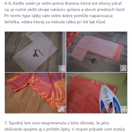
4-6, Keďže satén je veľmi jemná tkanina, ktorá má sklony párať
sa, je nutné obšiť okraje rukávov, goliera a oboch predných častí.
Pri tomto type látky vám veľmi dobre pomôže naparovacia
žehlička, vďaka ktorej sa nebude látka pri šití tak kĺzať.
7, Spodný lem som nespomenula z toho dôvodu, že jeho
obšívanie spojíme aj s prišitím čipky. V mojom prípade som zvolila