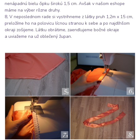
nenápadnú bielu čipku širokú 1,5 cm. Avšak v našom eshope
máme na výber rôzne druhy.
8, V neposlednom rade si vystrihneme z látky pruh 1,2m x 15 cm,
preložíme ho na polovicu lícnou stranou k sebe a po najdlhšom
okraji zošijeme. Látku obrátime, zaendlujeme bočné okraje
a uviažeme na už oblečený župan.