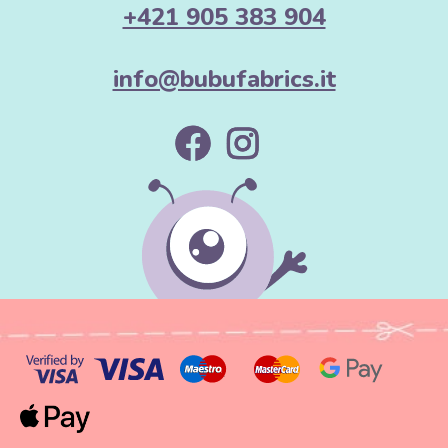
+421 905 383 904
info@bubufabrics.it