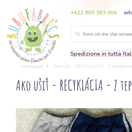
+421 905 383 904
inf
Spedizione in tutta Ital
Homepage
Ako ušiť - RECYKLÁCIA - Z teplákov 
Ako ušiť - RECYKLÁCIA - Z te