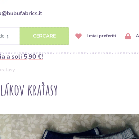
o@bubufabrics.it
CERCARE
I miei preferiti
A
ia a soli 5,90 €!
kraťasy
plákov kraťasy