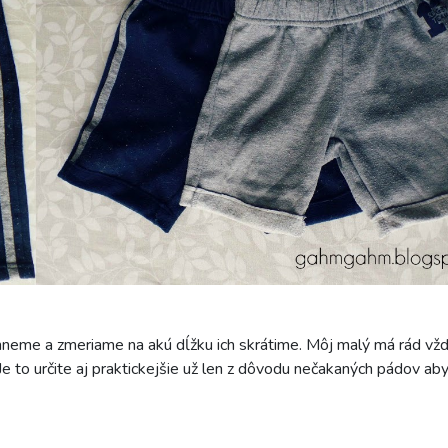
rehneme a zmeriame na akú dĺžku ich skrátime. Môj malý má rád vž
ť. Je to určite aj praktickejšie už len z dôvodu nečakaných pádov ab