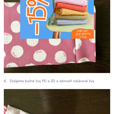
6. Zošijeme bočné švy PD a ZD a zároveň rukávové švy.