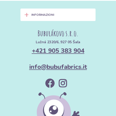
+
INFORMAZIONI
Bubulákovo s.r.o.
Lužná 2320/6, 927 05 Šaľa
+421 905 383 904
info@bubufabrics.it