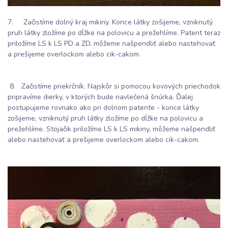
7. Začistíme dolný kraj mikiny. Konce látky zošijeme, vzniknutý
pruh látky zložíme po dĺžke na polovicu a prežehlíme. Patent teraz
priložíme LS k LS PD a ZD, môžeme našpendliť alebo nastehovať
a prešijeme overlockom alebo cik-cakom.
8. Začistíme priekrčník. Najskôr si pomocou kovových priechodok
pripravíme dierky, v ktorých bude navlečená šnúrka. Ďalej
postupujeme rovnako ako pri dolnom patente - konce látky
zošijeme, vzniknutý pruh látky zložíme po dĺžke na polovicu a
prežehlíme. Stojačik priložíme LS k LS mikiny, môžeme našpendliť
alebo nastehovať a prešijeme overlockom alebo cik-cakom.