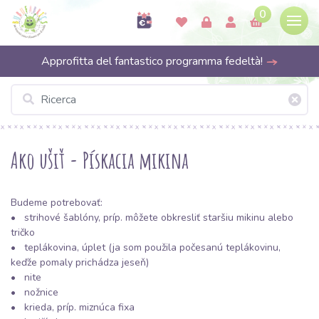
0
Approfitta del fantastico programma fedeltà!
Ako ušiť - Pískacia mikina
Budeme potrebovať:
• strihové šablóny, príp. môžete obkresliť staršiu mikinu alebo
tričko
•
teplákovina
,
úplet
(ja som použila počesanú teplákovinu,
keďže pomaly prichádza jeseň)
•
nite
• nožnice
•
krieda, príp. miznúca fixa