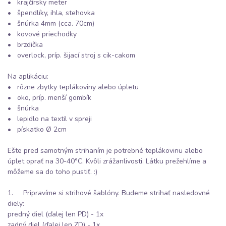
• krajčírsky meter
• špendlíky, ihla, stehovka
• šnúrka 4mm (cca. 70cm)
• kovové priechodky
• brzdička
• overlock, príp. šijací stroj s cik-cakom
Na aplikáciu:
• rôzne zbytky teplákoviny alebo úpletu
• oko, príp. menší gombík
• šnúrka
• lepidlo na textil v spreji
• pískatko Ø 2cm
Ešte pred samotným strihaním je potrebné teplákovinu alebo
úplet oprať na 30-40°C. Kvôli zrážanlivosti. Látku prežehlíme a
môžeme sa do toho pustiť. :)
1. Pripravíme si strihové šablóny. Budeme strihať nasledovné
diely:
predný diel (ďalej len PD) - 1x
zadný diel (ďalej len ZD) - 1x