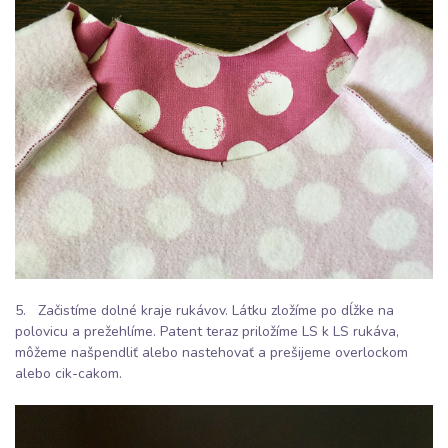
5. Začistíme dolné kraje rukávov. Látku zložíme po dĺžke na
polovicu a prežehlíme. Patent teraz priložíme LS k LS rukáva,
môžeme našpendliť alebo nastehovať a prešijeme overlockom
alebo cik-cakom.