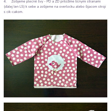
4. Zošijeme plecné švy - PD a ZD priložíme lícnymi stranami
(ďalej len LS) k sebe a zošijeme na overlocku alebo šijacom stroji
s cik-cakom.