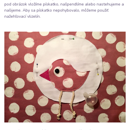
pod obrázok vložíme pískatko, našpendlíme alebo nastehujeme a
našijeme. Aby sa pískatko nepohybovalo, môžeme použiť
nažehľovací vlizelín.