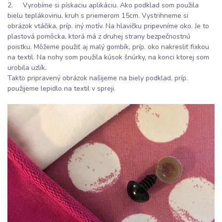
2. Vyrobíme si pískaciu aplikáciu. Ako podklad som použila
bielu teplákovinu, kruh s priemerom 15cm. Vystrihneme si
obrázok vtáčika, príp. iný motív. Na hlavičku pripevníme oko. Je to
plastová pomôcka, ktorá má z druhej strany bezpečnostnú
poistku. Môžeme použiť aj malý gombík, príp. oko nakresliť fixkou
na textil. Na nohy som použila kúsok šnúrky, na konci ktorej som
urobila uzlík.
Takto pripravený obrázok našijeme na biely podklad, príp.
použijeme lepidlo na textil v spreji.