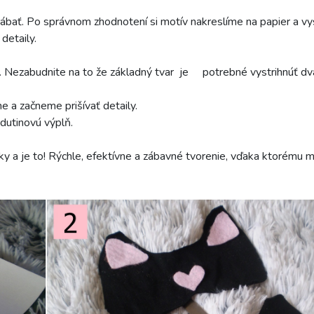
rábať. Po správnom zhodnotení si motív nakreslíme na papier a vy
detaily.
e. Nezabudnite na to že základný tvar je potrebné vystrihnúť dva
e a začneme prišívať detaily.
 dutinovú výplň.
y a je to! Rýchle, efektívne a zábavné tvorenie, vďaka ktorému 