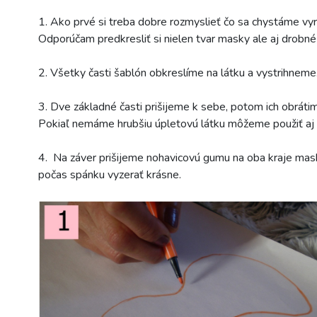
1. Ako prvé si treba dobre rozmyslieť čo sa chystáme vy
Odporúčam predkresliť si nielen tvar masky ale aj drobné 
2. Všetky časti šablón obkreslíme na látku a vystrihnem
3. Dve základné časti prišijeme k sebe, potom ich obrátim
Pokiaľ nemáme hrubšiu úpletovú látku môžeme použiť aj
4. Na záver prišijeme nohavicovú gumu na oba kraje mask
počas spánku vyzerať krásne.