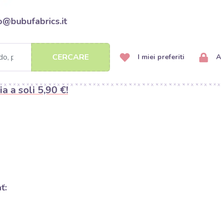
o@bubufabrics.it
CERCARE
I miei preferiti
A
ia a soli 5,90 €!
ať: