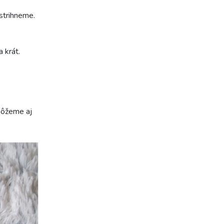
strihneme.
 krát.
môžeme aj