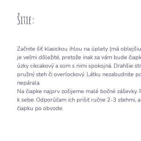
Šitie:
Začnite šiť klasickou ihlou na úplety (má oblejšiu
je veľmi dôležité, pretože inak sa vám bude čiap
úzky cikcakový a som s nimi spokojná. Drahšie st
pružný steh či overlockový. Látku nezabudnite po
nepárala.
Na čiapke najprv zošijeme malé bočné záševky. P
k sebe. Odporúčam ich prišiť ručne 2-3 stehmi, a
čiapku po obvode.