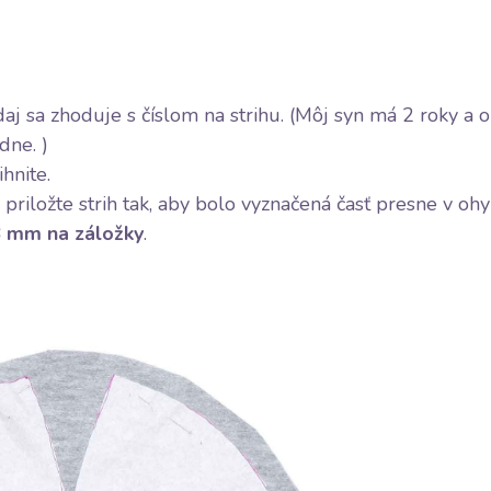
aj sa zhoduje s číslom na strihu. (Môj syn má 2 roky a 
dne. )
ihnite.
riložte strih tak, aby bolo vyznačená časť presne v ohy
8 mm na záložky
.