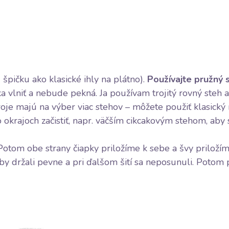
 špičku ako klasické ihly na plátno).
Používajte pružný 
ka vlniť a nebude pekná. Ja používam trojitý rovný steh 
roje majú na výber viac stehov – môžete použiť klasický
 okrajoch začistiť, napr. väčším cikcakovým stehom, aby
otom obe strany čiapky priložíme k sebe a švy priloží
by držali pevne a pri ďalšom šití sa neposunuli. Potom