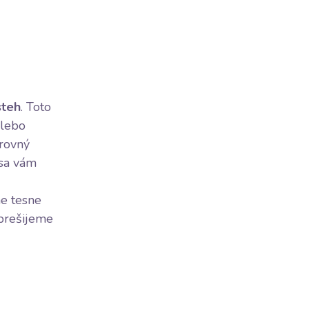
steh
. Toto
alebo
 rovný
 sa vám
me tesne
 prešijeme