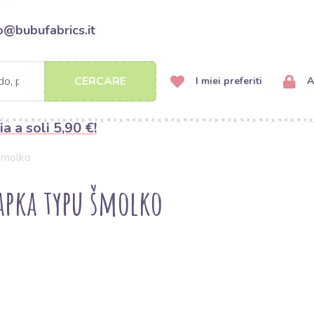
o@bubufabrics.it
CERCARE
I miei preferiti
A
ia a soli 5,90 €!
 šmolko
apka typu šmolko