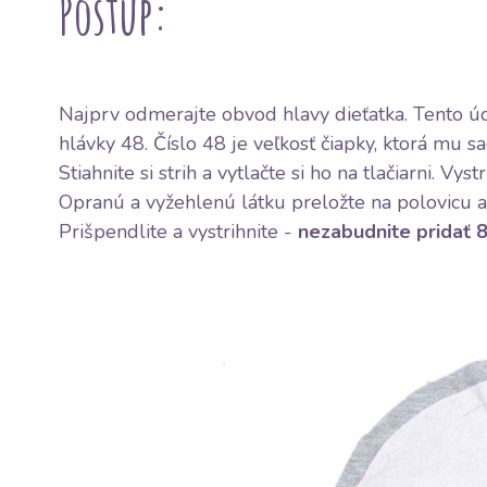
Postup:
Najprv odmerajte obvod hlavy dieťatka. Tento úd
hlávky 48. Číslo 48 je veľkosť čiapky, ktorá mu sa
Stiahnite si
strih
a vytlačte si ho na tlačiarni. Vystr
Opranú a vyžehlenú látku preložte na polovicu a p
Prišpendlite a vystrihnite -
nezabudnite pridať 