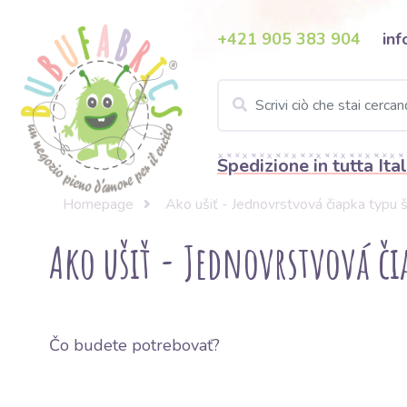
+421 905 383 904
inf
Spedizione in tutta Ital
Homepage
Ako ušiť - Jednovrstvová čiapka typu
Ako ušiť - Jednovrstvová či
Čo budete potrebovať?